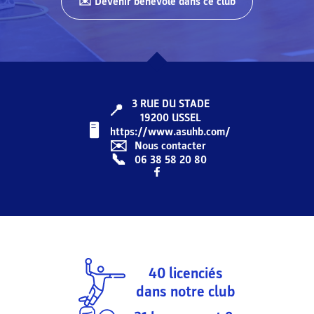
✉️ Devenir bénévole dans ce club
3 RUE DU STADE
📍
19200
USSEL
🖥️️️
https://www.asuhb.com/
✉️
Nous contacter
📞
06 38 58 20 80
40
licenciés
dans notre club