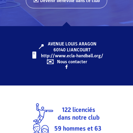
✉️ Devenir bénévole dans ce club
AVENUE LOUIS ARAGON
📍
60140
LIANCOURT
🖥️️️
http://www.ecla-handball.org/
✉️
Nous contacter
122
licenciés
dans notre club
59
hommes et
63