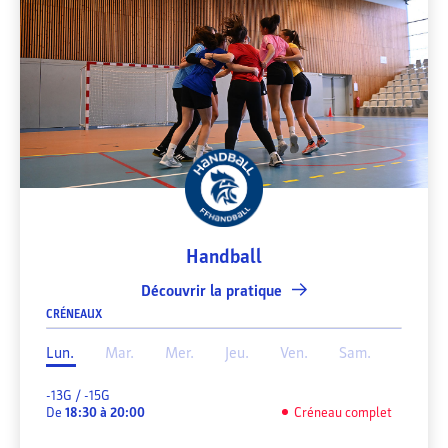
Handball
Découvrir la pratique
CRÉNEAUX
Lun.
Mar.
Mer.
Jeu.
Ven.
Sam.
-13G / -15G
De
18:30
à
20:00
Créneau complet