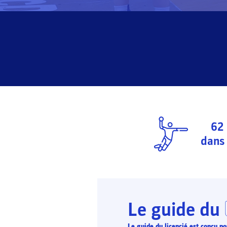
62
dans 
Le guide du
Le guide du licencié est conçu 