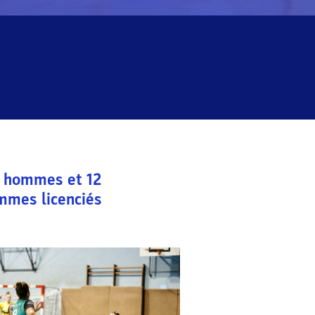
hommes et
12
mmes licenciés