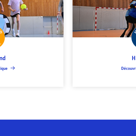
nd
H
tique
Découvri