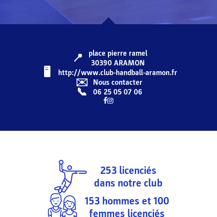
place pierre ramel
📍
30390
ARAMON
🖥️️️
http://www.club-handball-aramon.fr
✉️
Nous contacter
📞
06 25 05 07 06
253
licenciés
dans notre club
153
hommes et
100
femmes licenciés