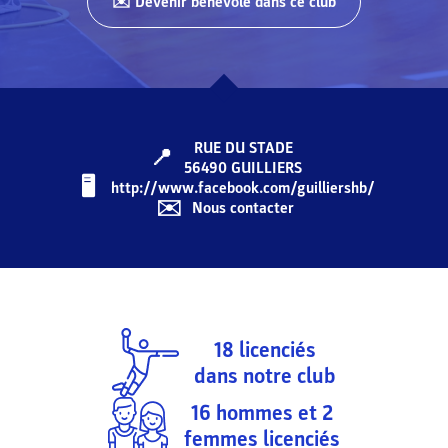
✉️ Devenir bénévole dans ce club
RUE DU STADE
📍
56490
GUILLIERS
🖥️️️
http://www.facebook.com/guilliershb/
✉️
Nous contacter
18
licenciés
dans notre club
16
hommes et
2
femmes licenciés