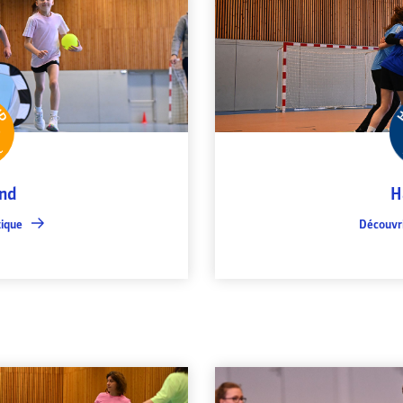
nd
H
tique
Découvri