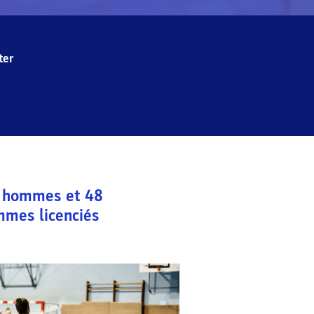
ter
hommes et
48
mmes licenciés