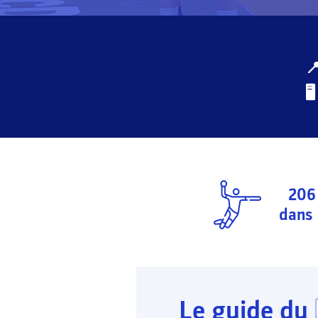

🖥️️️
206
dans 
Le guide du