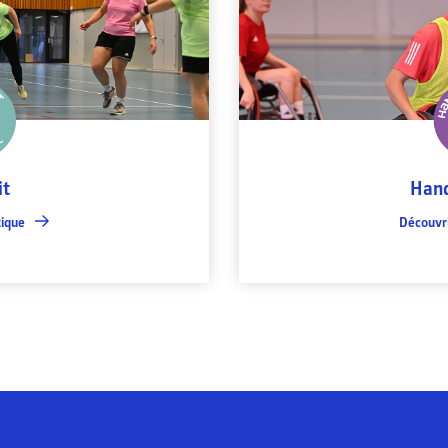
it
Han
tique
Découvri