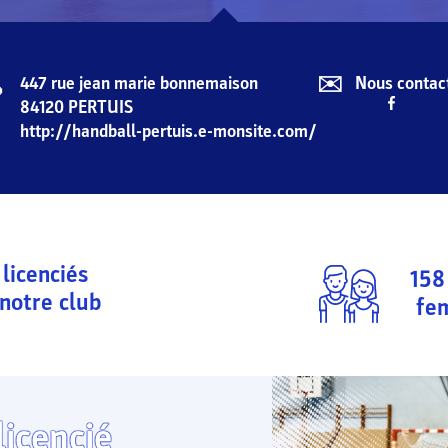
✉️
447 rue jean marie bonnemaison
Nous contac

84120
PERTUIS
http://handball-pertuis.e-monsite.com/
licenciés
158
notre club
fe
licencié