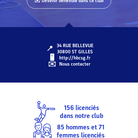
✉️ Devenir bénévole dans ce club
34 RUE BELLEVUE
📍
30800
ST GILLES
🖥️️️
http://hbcsg.fr
✉️
Nous contacter
156
licenciés
dans notre club
85
hommes et
71
femmes licenciés