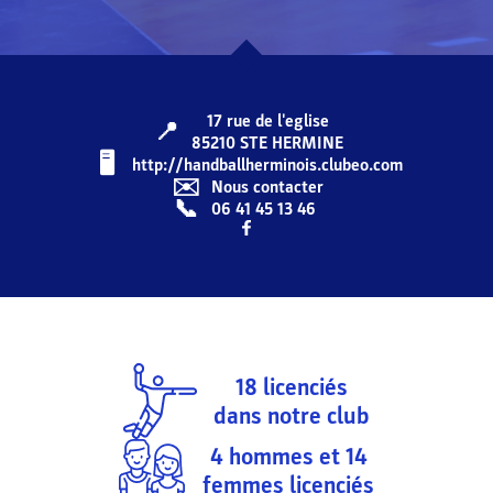
17 rue de l'eglise
📍
85210
STE HERMINE
🖥️️️
http://handballherminois.clubeo.com
✉️
Nous contacter
📞
06 41 45 13 46
18
licenciés
dans notre club
4
hommes et
14
femmes licenciés