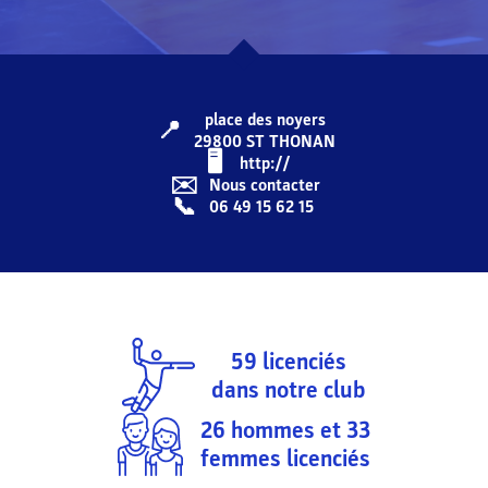
place des noyers
📍
29800
ST THONAN
🖥️️️
http://
✉️
Nous contacter
📞
06 49 15 62 15
59
licenciés
dans notre club
26
hommes et
33
femmes licenciés