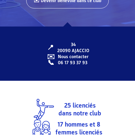
✉️ Devenir bénévole dans ce club
34
📍
20090
AJACCIO
✉️
Nous contacter
📞
06 17 93 37 93
25
licenciés
dans notre club
17
hommes et
8
femmes licenciés