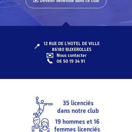
✉️ Devenir bénévole dans ce club
12 RUE DE L'HOTEL DE VILLE
📍
86180
BUXEROLLES
✉️
Nous contacter
📞
06 50 19 34 91
35
licenciés
dans notre club
19
hommes et
16
femmes licenciés