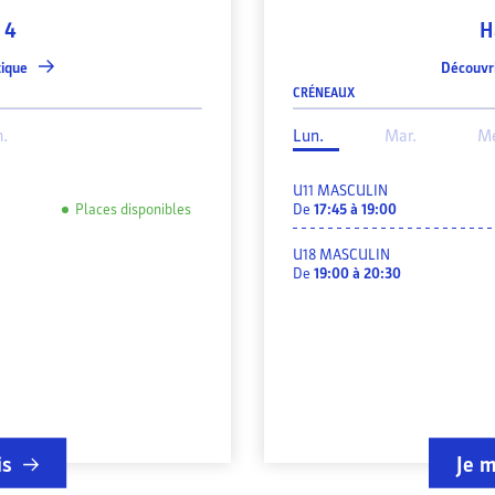
 4
H
tique
Découvri
CRÉNEAUX
.
Lun.
Mar.
Me
U11 MASCULIN
Places disponibles
De
17:45
à
19:00
U18 MASCULIN
De
19:00
à
20:30
is
Je m