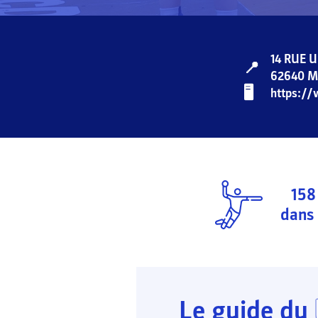
14 RUE 
📍
62640
M
🖥️️️
https:/
158
dans 
Le guide du