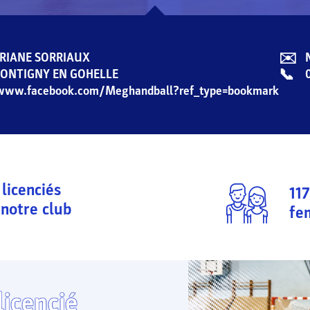
✉️
URIANE SORRIAUX
📞
ONTIGNY EN GOHELLE
/www.facebook.com/Meghandball?ref_type=bookmark
licenciés
117
notre club
fe
licencié