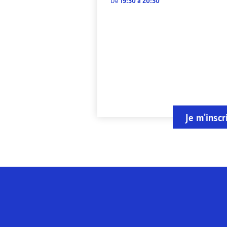
De
19:30
à
20:30
Je m'inscr