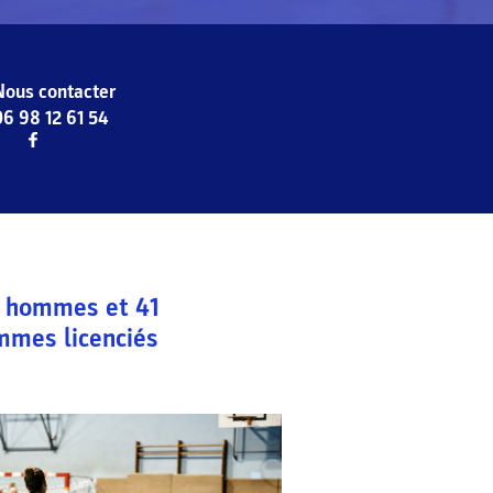
Nous contacter
06 98 12 61 54
hommes et
41
mmes licenciés