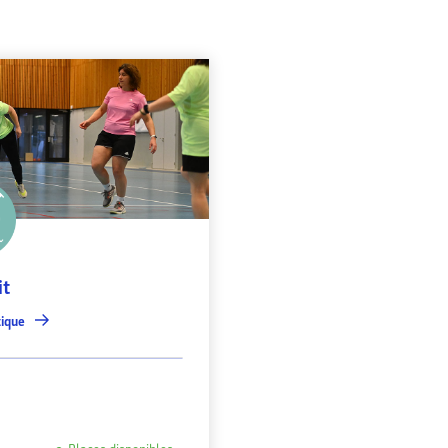
it
tique