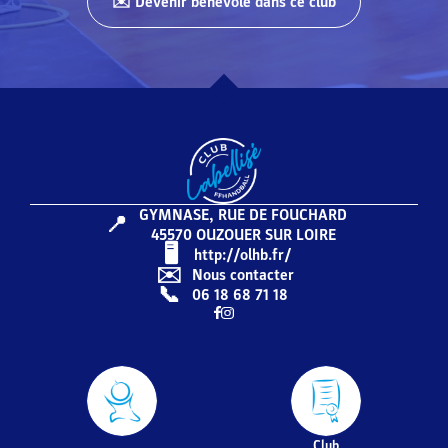
✉️ Devenir bénévole dans ce club
GYMNASE, RUE DE FOUCHARD
📍
45570
OUZOUER SUR LOIRE
🖥️️️
http://olhb.fr/
✉️
Nous contacter
📞
06 18 68 71 18
Club