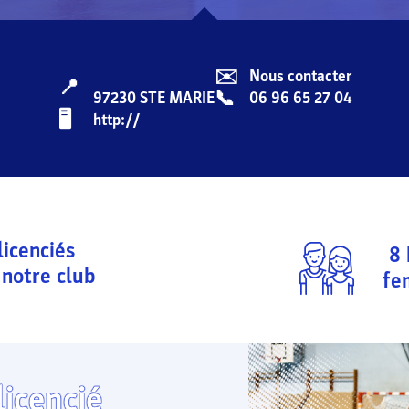
✉️
Nous contacter
📍
📞
97230
STE MARIE
06 96 65 27 04
🖥️️️
http://
licenciés
8
notre club
fe
licencié