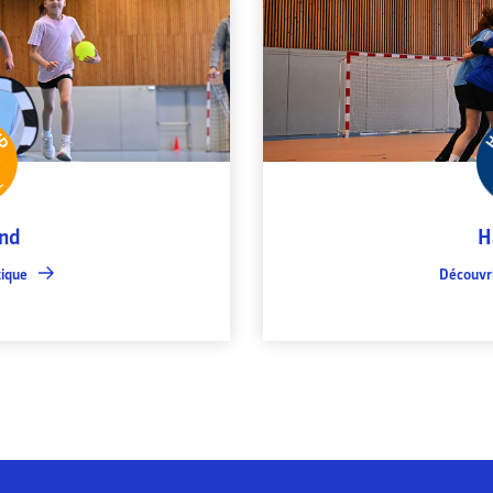
nd
H
tique
Découvri