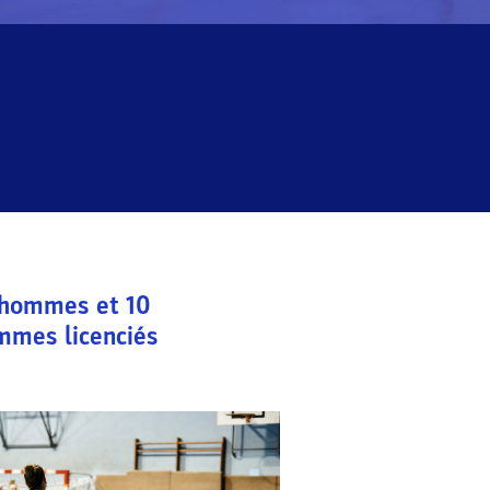
hommes et
10
mmes licenciés