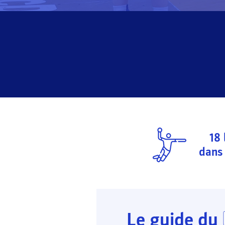
18
dans 
Le guide du