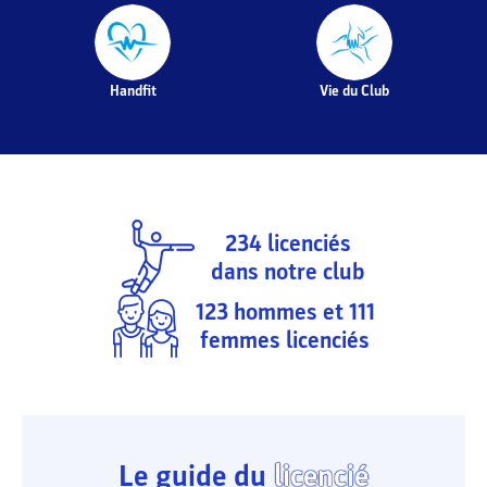
Handfit
Vie du Club
234
licenciés
dans notre club
123
hommes et
111
femmes licenciés
Le guide du
licencié