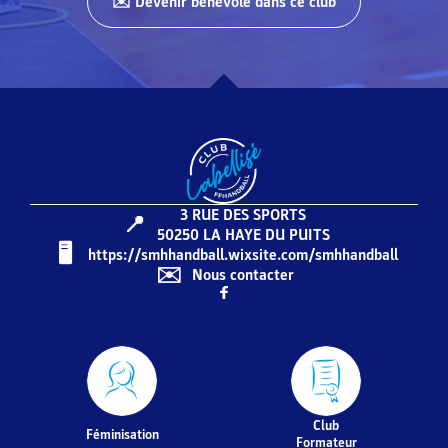
✉️ Devenir bénévole dans ce club
3 RUE DES SPORTS
📍
50250
LA HAYE DU PUITS
🖥️️️
https://smhhandball.wixsite.com/smhhandball
✉️
Nous contacter
Club
Féminisation
Formateur