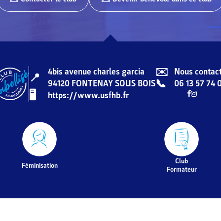
✉️
4bis avenue charles garcia
Nous contac
📍
📞
94120
FONTENAY SOUS BOIS
06 13 57 74 
🖥️️️
https://www.usfhb.fr
Club
Féminisation
Formateur