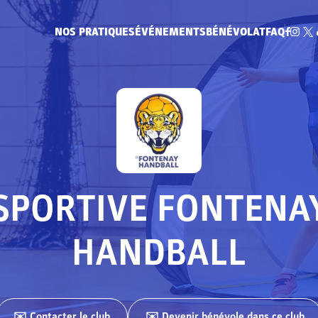
NOS PRATIQUES
ÉVÉNEMENTS
BÉNÉVOLAT
FAQ
SPORTIVE FONTENA
HANDBALL
✉️ Contacter
le club
✉️ Devenir bénévole dans ce club