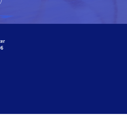
ter
06