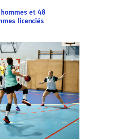
hommes et
48
mmes licenciés