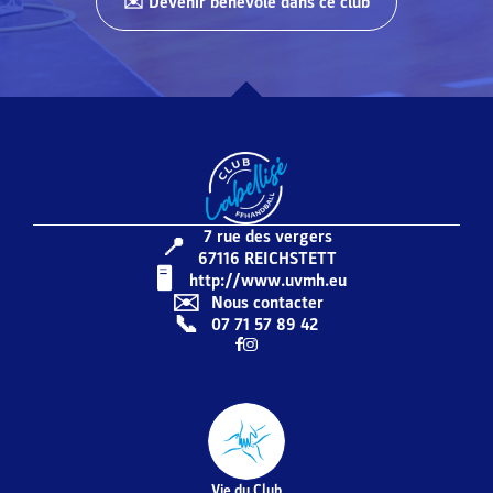
✉️ Devenir bénévole dans ce club
7 rue des vergers
📍
67116
REICHSTETT
🖥️️️
http://www.uvmh.eu
✉️
Nous contacter
📞
07 71 57 89 42
Vie du Club