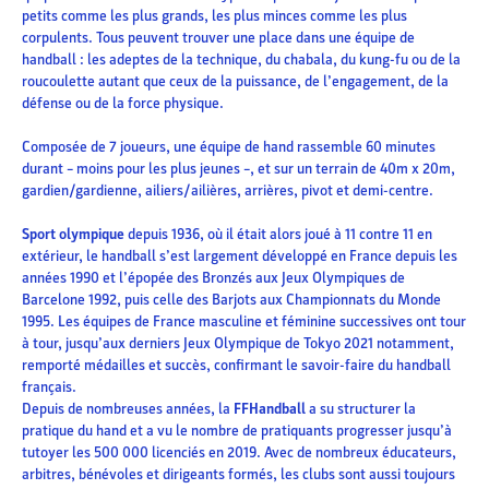
petits comme les plus grands, les plus minces comme les plus
corpulents. Tous peuvent trouver une place dans une équipe de
handball : les adeptes de la technique, du chabala, du kung-fu ou de la
roucoulette autant que ceux de la puissance, de l’engagement, de la
défense ou de la force physique.
Composée de 7 joueurs, une équipe de hand rassemble 60 minutes
durant – moins pour les plus jeunes –, et sur un terrain de 40m x 20m,
gardien/gardienne, ailiers/ailières, arrières, pivot et demi-centre.
Sport olympique
depuis 1936, où il était alors joué à 11 contre 11 en
extérieur, le handball s’est largement développé en France depuis les
années 1990 et l’épopée des Bronzés aux Jeux Olympiques de
Barcelone 1992, puis celle des Barjots aux Championnats du Monde
1995. Les équipes de France masculine et féminine successives ont tour
à tour, jusqu’aux derniers Jeux Olympique de Tokyo 2021 notamment,
remporté médailles et succès, confirmant le savoir-faire du handball
français.
Depuis de nombreuses années, la
FFHandball
a su structurer la
pratique du hand et a vu le nombre de pratiquants progresser jusqu’à
tutoyer les 500 000 licenciés en 2019. Avec de nombreux éducateurs,
arbitres, bénévoles et dirigeants formés, les clubs sont aussi toujours