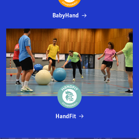
BabyHand
HandFit