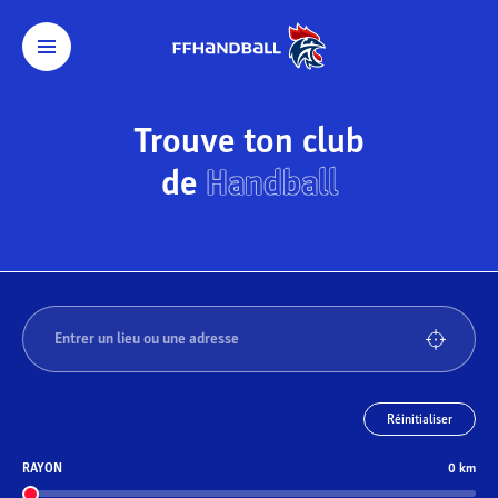
Trouve ton club
de
Handball
Réinitialiser
RAYON
0
km