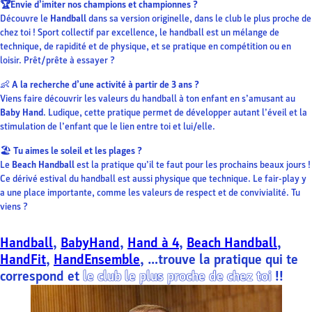
🏆
Envie d’imiter nos champions et championnes ?
Découvre le
Handball
dans sa version originelle, dans le club le plus proche de
chez toi ! Sport collectif par excellence, le handball est un mélange de
technique, de rapidité et de physique, et se pratique en compétition ou en
loisir. Prêt/prête à essayer ?
👶
A la recherche d’une activité à partir de 3 ans ?
Viens faire découvrir les valeurs du handball à ton enfant en s’amusant au
Baby Hand
. Ludique, cette pratique permet de développer autant l’éveil et la
stimulation de l’enfant que le lien entre toi et lui/elle.
🏖
Tu aimes le soleil et les plages ?
Le
Beach Handball
est la pratique qu’il te faut pour les prochains beaux jours !
Ce dérivé estival du handball est aussi physique que technique. Le fair-play y
a une place importante, comme les valeurs de respect et de convivialité. Tu
viens ?
Handball
,
BabyHand
,
Hand à 4
,
Beach Handball
,
HandFit
,
HandEnsemble
, …t
rouve la pratique qui te
correspond et
le club le plus proche de chez toi
!
!